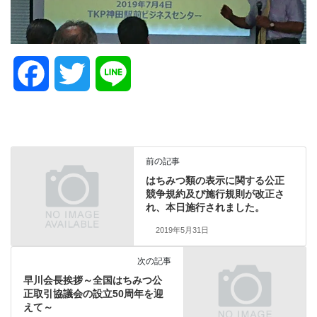
F
T
L
a
w
i
c
i
n
前の記事
e
t
e
はちみつ類の表示に関する公正
競争規約及び施行規則が改正さ
れ、本日施行されました。
b
t
2019年5月31日
o
e
次の記事
早川会長挨拶～全国はちみつ公
o
r
正取引協議会の設立50周年を迎
えて～