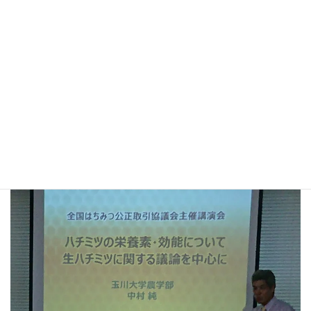
た。
中村純教授は、はちみつ中の栄養素は、微量であって栄養的に期
待できるほど含まれておらず、また、濾過⼯程の加熱で分解する
ものはほぼないので、「生はちみつ」、「非加熱はちみつ」と称
して通常のはちみつよりも栄養面で優良であることを標榜するこ
とはできない旨、また、抗菌性を訴求して販売しているはちみつ
業者が多いが、はちみつの魅力は、食べたときに感じる豊かな香
りであり、その香りが蜜源によって異なることを楽しめることで
あるとお話しされました。
講演会には４９名の会員及び賛助会員の方々が参加し、中村先生
のお話を熱心に拝聴していました。