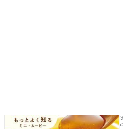
ミ
ナ
ー
、
説
明
会
などの活動内容を随時紹介しています。
続きを読む
はちみつをもっとよく知るミニ・ムービー
は
ち
み
つ
は
ど