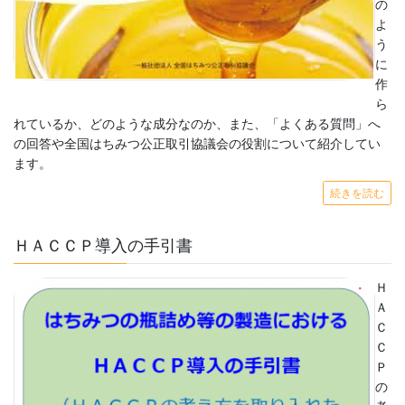
の
よ
う
に
作
ら
れているか、どのような成分なのか、また、「よくある質問」へ
の回答や全国はちみつ公正取引協議会の役割について紹介してい
ます。
続きを読む
ＨＡＣＣＰ導入の手引書
Ｈ
Ａ
Ｃ
Ｃ
Ｐ
の