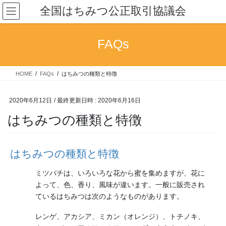
コ
ナ
全国はちみつ公正取引協議会
ン
ビ
テ
ゲ
ン
ー
FAQs
ツ
シ
へ
ョ
ス
ン
HOME
FAQs
はちみつの種類と特徴
キ
に
ッ
移
プ
動
2020年6月12日
/ 最終更新日時 :
2020年6月16日
はちみつの種類と特徴
はちみつの種類と特徴
ミツバチは、いろいろな花から蜜を集めますが、花に
よって、色、香り、風味が違います。一般に販売され
ているはちみつは次のようなものがあります。
レンゲ、アカシア、ミカン（オレンジ）、トチノキ、