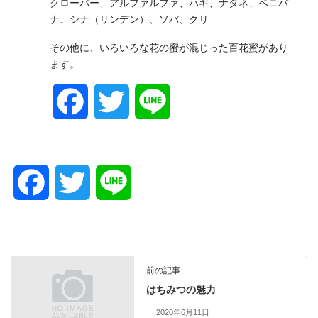
クローバー、アルファルファ、ハギ、ナタネ、ベニバ
ナ、シナ（リンデン）、ソバ、クリ
その他に、いろいろな花の蜜が混じった百花蜜があり
ます。
F
T
L
a
w
i
c
i
n
F
T
L
e
t
e
a
w
i
b
t
c
i
n
前の記事
o
e
e
t
e
はちみつの魅力
2020年6月11日
o
r