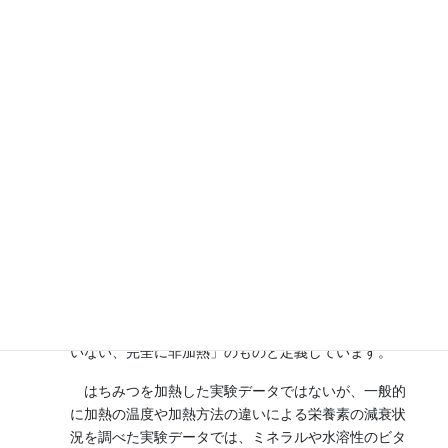
ナトリウ
４ｍｇ
２ｍｇ
－
ム
０．２２
亜鉛
０．１ｍｇ
１．３２ｍｇ
ｍｇ
０．０４
０．０４ｍ
銅
０．１４ｍｇ
ｍｇ
ｇ
０．８ｍ
セレン
０
－
ｇ
※「生はちみつ」の外国データとは、「Raw
Honey：Nutrition Facts & Health Benefits」
（John Staughton）。
https://www.organicfacts.net/raw-honey.html
。この文
献では「生はちみつ」を「未処理、低温殺菌もされて
いない、完全に非加熱」のものと定義しています。
はちみつを加熱した実験データではないが、一般的
に加熱の温度や加熱方法の違いによる栄養素の減衰状
況を調べた実験データでは、ミネラルや水溶性のビタ