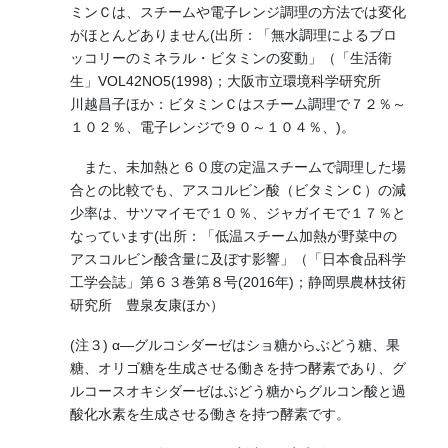
ミンＣは、スチームや電子レンジ調理の方法では変化
がほとんどありません(出所：「無水調理によるブロ
ッコリーのミネラル・ビタミンの変動」（「生活衛
生」VOL42NO5(1998)；大阪市立環境科学研究所
川越昌子ほか：ビタミンＣはスチーム調理で７２％～
１０２％、電子レンジで９０～１０４％、)。
また、未加熱と６０度の定温スチームで調理した場
合との比較でも、アスコルビン酸（ビタミンＣ）の減
少率は、サツマイモで１０％、ジャガイモで１７％と
なっています(出所：「低温スチーム加熱が野菜中の
アスコルビン酸含量に及ぼす影響」（「日本食品科学
工学会誌」第６３巻第８号(2016年)；静岡県農林技術
研究所 豊泉友康ほか）
(注３) α―グルコシダーゼはショ糖からぶどう糖、果
糖、オリゴ糖を生成させる働きを持つ酵素であり、グ
ルコースオキシダーゼはぶどう糖からグルコン酸と過
酸化水素を生成させる働きを持つ酵素です。