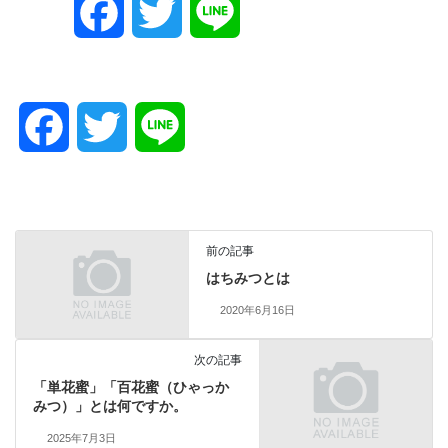
F
T
L
a
w
i
c
i
n
F
T
L
e
t
e
a
w
i
b
t
c
i
n
前の記事
o
e
e
t
e
はちみつとは
2020年6月16日
o
r
b
t
次の記事
k
o
e
「単花蜜」「百花蜜（ひゃっか
みつ）」とは何ですか。
o
r
2025年7月3日