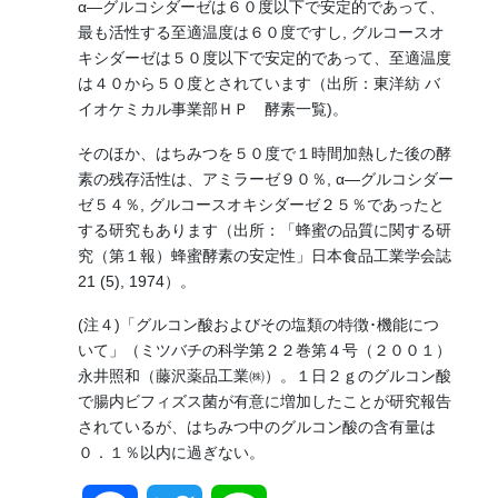
α―グルコシダーゼは６０度以下で安定的であって、
最も活性する至適温度は６０度ですし, グルコースオ
キシダーゼは５０度以下で安定的であって、至適温度
は４０から５０度とされています（出所：東洋紡 バ
イオケミカル事業部ＨＰ 酵素一覧)。
そのほか、はちみつを５０度で１時間加熱した後の酵
素の残存活性は、アミラーゼ９０％, α―グルコシダー
ゼ５４％, グルコースオキシダーゼ２５％であったと
する研究もあります（出所：「蜂蜜の品質に関する研
究（第１報）蜂蜜酵素の安定性」日本食品工業学会誌
21 (5), 1974）。
(注４)「グルコン酸およびその塩類の特徴･機能につ
いて」（ミツバチの科学第２２巻第４号（２００１）
永井照和（藤沢薬品工業㈱）。１日２ｇのグルコン酸
で腸内ビフィズス菌が有意に増加したことが研究報告
されているが、はちみつ中のグルコン酸の含有量は
０．１％以内に過ぎない。