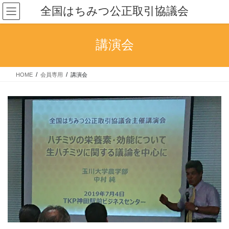
コ
ナ
全国はちみつ公正取引協議会
ン
ビ
テ
ゲ
ン
ー
講演会
ツ
シ
へ
ョ
ス
ン
HOME
会員専用
講演会
キ
に
ッ
移
プ
動