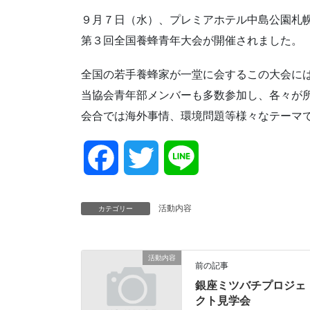
９月７日（水）、プレミアホテル中島公園札
第３回全国養蜂青年大会が開催されました。
全国の若手養蜂家が一堂に会するこの大会に
当協会青年部メンバーも多数参加し、各々が
会合では海外事情、環境問題等様々なテーマ
F
T
L
a
w
i
活動内容
カテゴリー
c
i
n
活動内容
e
t
e
前の記事
銀座ミツバチプロジェ
b
t
クト見学会