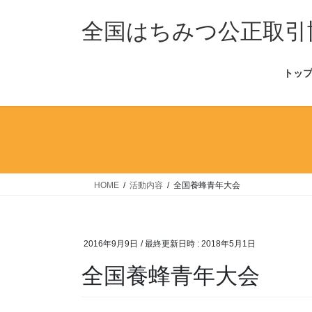
コ
ナ
ン
ビ
全国はちみつ公正取引
テ
ゲ
ン
ー
トッ
ツ
シ
へ
ョ
ス
ン
キ
に
ッ
移
プ
動
HOME
活動内容
全国養蜂青年大会
2016年9月9日
/ 最終更新日時 :
2018年5月1日
全国養蜂青年大会