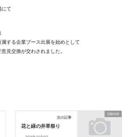
幌にて
は
所属する企業ブース出展を始めとして
で意見交換が交わされました。
活動内容
次の記事
花と緑の井草祭り
2016年10月9日